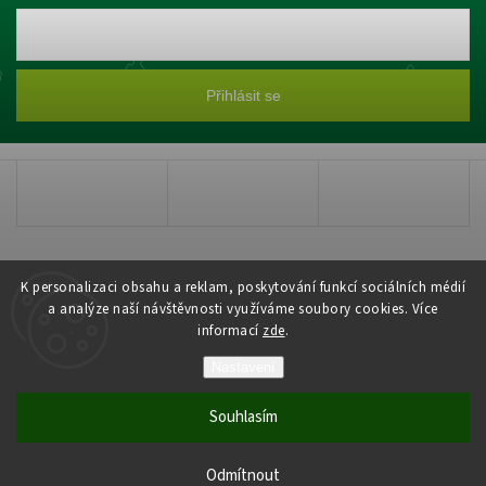
Přihlásit se
K personalizaci obsahu a reklam, poskytování funkcí sociálních médií
a analýze naší návštěvnosti využíváme soubory cookies. Více
informací
zde
.
Copyright 2026
Zahradnictví Šťastný
. Všechna práva vyhrazena.
Nastavení
Upravit nastavení cookies
Souhlasím
Grafický návrh vytvořil a nakódoval
Shoptak.cz
Vytvořil Shoptet
Odmítnout