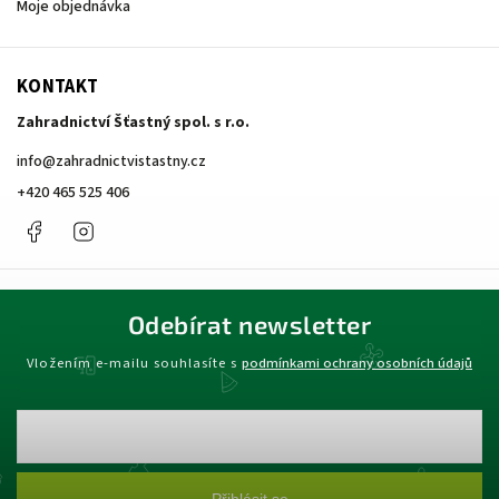
Moje objednávka
KONTAKT
Zahradnictví Šťastný spol. s r.o.
info
@
zahradnictvistastny.cz
+420 465 525 406
Facebook
Instagram
Odebírat newsletter
Vložením e-mailu souhlasíte s
podmínkami ochrany osobních údajů
Přihlásit se