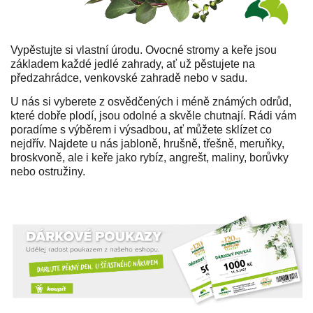
Vypěstujte si vlastní úrodu. Ovocné stromy a keře jsou
základem každé jedlé zahrady, ať už pěstujete na
předzahrádce, venkovské zahradě nebo v sadu.
U nás si vyberete z osvědčených i méně známých odrůd,
které dobře plodí, jsou odolné a skvěle chutnají. Rádi vám
poradíme s výběrem i výsadbou, ať můžete sklízet co
nejdřív. Najdete u nás jabloně, hrušně, třešně, meruňky,
broskvoně, ale i keře jako rybíz, angrešt, maliny, borůvky
nebo ostružiny.