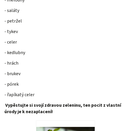
- melouny
- saláty
- petržel
- tykev
- celer
- kedlubny
- hrách
- brukev
- pórek
- řapíkatý celer
Vypěstujte si svojí zdravou zeleninu, ten pocit z vlastní
úrody je k nezaplacení!