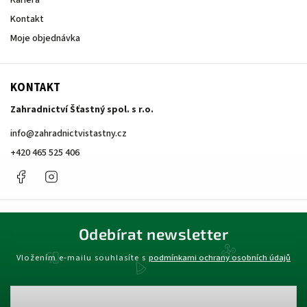
Kariéra
Kontakt
Moje objednávka
KONTAKT
Zahradnictví Šťastný spol. s r.o.
info
@
zahradnictvistastny.cz
+420 465 525 406
Facebook
Instagram
Odebírat newsletter
Vložením e-mailu souhlasíte s
podmínkami ochrany osobních údajů