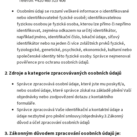
Telefon: +420 465 525 406
Osobními údaji se rozumí veškeré informace o identifikované
nebo identifikovatelné fyzické osobě; identifikovatelnou
fyzickou osobou je fyzická osoba, kterou lze přímo či nepřímo
identifikovat, zejména odkazem na určitý identifikátor,
například jméno, identifikační číslo, lokační údaje, síťový
identifikátor nebo na jeden či více zvláštních prvků fyzické,
fyziologické, genetické, psychické, ekonomické, kulturní nebo
společenské identity této fyzické osoby.
Správce nejmenoval
pověřence pro ochranu osobních údajů.
2
Zdroje a kategorie zpracovávaných osobních údajů
.
Správce zpracovává osobní údaje, které jste mu poskytl/a,
nebo osobní údaje, které správce získal na základě plnění Vaší
objednávky nebo zodpovězení dotazu z kontaktního
formuláře.
Správce zpracovává Vaše identifikační a kontaktní údaje a
údaje nezbytné pro plnění smlouvy/objednávky.
3.Zákonný
důvod a účel zpracování osobních údajů
3. Zákonným důvodem zpracování osobních údajů je: