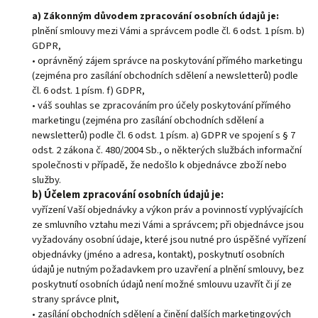
a)
Zákonným důvodem zpracování osobních údajů je:
plnění smlouvy mezi Vámi a správcem podle čl. 6 odst. 1 písm. b)
GDPR,
• oprávněný zájem správce na poskytování přímého marketingu
(zejména pro zasílání obchodních sdělení a newsletterů) podle
čl. 6 odst. 1 písm. f) GDPR,
• váš souhlas se zpracováním pro účely poskytování přímého
marketingu (zejména pro zasílání obchodních sdělení a
newsletterů) podle čl. 6 odst. 1 písm. a) GDPR ve spojení s § 7
odst. 2 zákona č. 480/2004 Sb., o některých službách informační
společnosti v případě, že nedošlo k objednávce zboží nebo
služby.
b) Účelem zpracování osobních údajů je:
vyřízení Vaší objednávky a výkon práv a povinností vyplývajících
ze smluvního vztahu mezi Vámi a správcem; při objednávce jsou
vyžadovány osobní údaje, které jsou nutné pro úspěšné vyřízení
objednávky (jméno a adresa, kontakt), poskytnutí osobních
údajů je nutným požadavkem pro uzavření a plnění smlouvy, bez
poskytnutí osobních údajů není možné smlouvu uzavřít či jí ze
strany správce plnit,
• zasílání obchodních sdělení a činění dalších marketingových