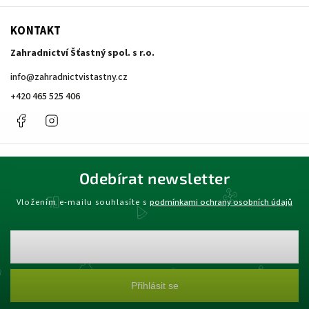
KONTAKT
Zahradnictví Šťastný spol. s r.o.
info
@
zahradnictvistastny.cz
+420 465 525 406
Facebook
Instagram
Odebírat newsletter
Vložením e-mailu souhlasíte s
podmínkami ochrany osobních údajů
Přihlásit se